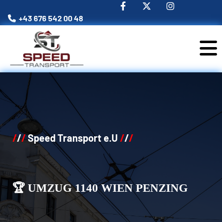
+43 676 542 00 48

/
/
/
Speed Transport e.U
/
/
/
🏆 UMZUG 1140 WIEN PENZING